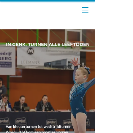
IN GENK, TURNEN ALLE LEEFTIJDEN
eM Genk
eM Genk
Van kleuterturnen tot wedstrijdturnen
Word lid of kom een proefles volgen