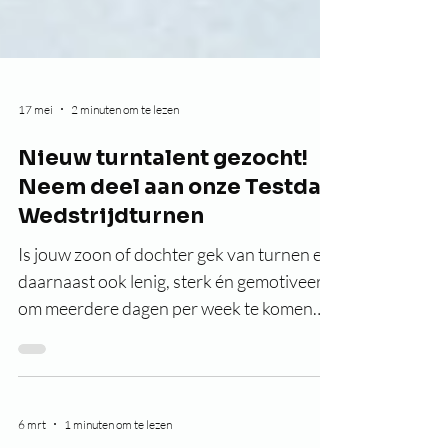
17 mei
2 minuten om te lezen
Nieuw turntalent gezocht!
Neem deel aan onze Testdag
Wedstrijdturnen
Is jouw zoon of dochter gek van turnen en
daarnaast ook lenig, sterk én gemotiveerd
om meerdere dagen per week te komen
trainen? Dan spreekt een selectie in één
van onze wedstrijdgroepen toestelturnen
meisjes, jongens of tumbling jou misschien