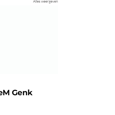
Alles weergeven
e seizoensafsluiter
 recreatieve groepen
eM Genk
dag 30 mei organiseerden we
eM-clubkampioenschap voor
atieve groepen. Wat een fijne