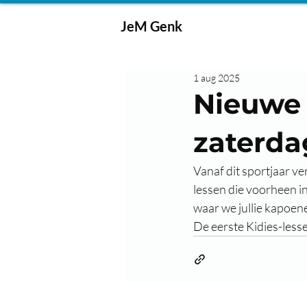
JeM Genk
1 aug 2025
Nieuwe 
zaterda
Vanaf dit sportjaar v
lessen die voorheen i
waar we jullie kapoen
De eerste Kidies-less