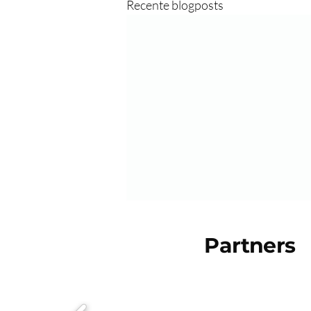
Recente blogposts
JeM verhuist (deels) naar
Mater Dei
Partners
Het nieuwe seizoen brengt een
mooie verandering met zich mee!
Onze kleutergroepen en de